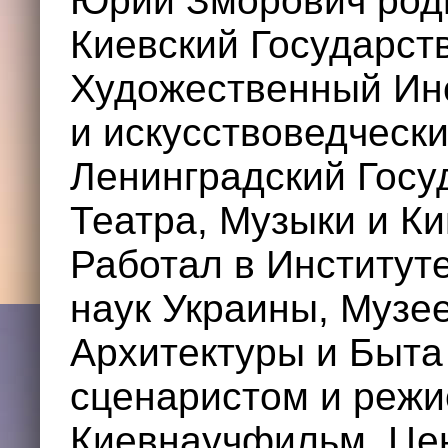
Юрий Зморович роди
Киевский Государст
Художественный Инс
и искусствоведчески
Ленинградский Госу
Театра, Музыки и К
Работал в Институт
наук Украины, Музе
Архитектуры и Быта
сценаристом и режи
Киевнаучфильм, Це